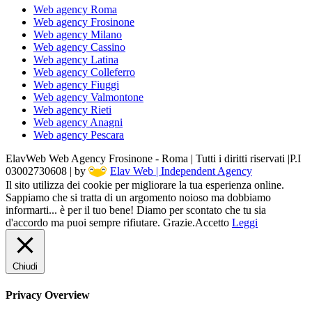
Web agency Roma
Web agency Frosinone
Web agency Milano
Web agency Cassino
Web agency Latina
Web agency Colleferro
Web agency Fiuggi
Web agency Valmontone
Web agency Rieti
Web agency Anagni
Web agency Pescara
ElavWeb Web Agency Frosinone - Roma | Tutti i diritti riservati |P.I
03002730608 | by
Elav Web | Independent Agency
Il sito utilizza dei cookie per migliorare la tua esperienza online.
Sappiamo che si tratta di un argomento noioso ma dobbiamo
informarti... è per il tuo bene! Diamo per scontato che tu sia
d'accordo ma puoi sempre rifiutare. Grazie.
Accetto
Leggi
Chiudi
Privacy Overview