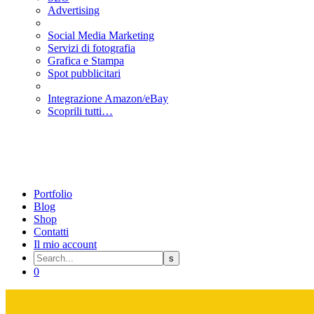
Advertising
Social Media Marketing
Servizi di fotografia
Grafica e Stampa
Spot pubblicitari
Integrazione Amazon/eBay
Scoprili tutti…
Portfolio
Blog
Shop
Contatti
Il mio account
0