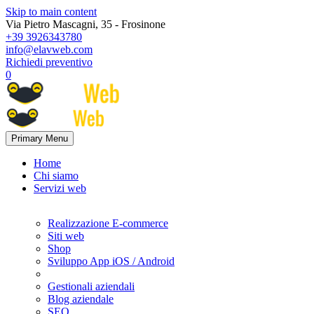
Skip to main content
Via Pietro Mascagni, 35 - Frosinone
+39 3926343780
info@elavweb.com
Richiedi preventivo
0
Primary Menu
Home
Chi siamo
Servizi web
Realizzazione E-commerce
Siti web
Shop
Sviluppo App iOS / Android
Gestionali aziendali
Blog aziendale
SEO