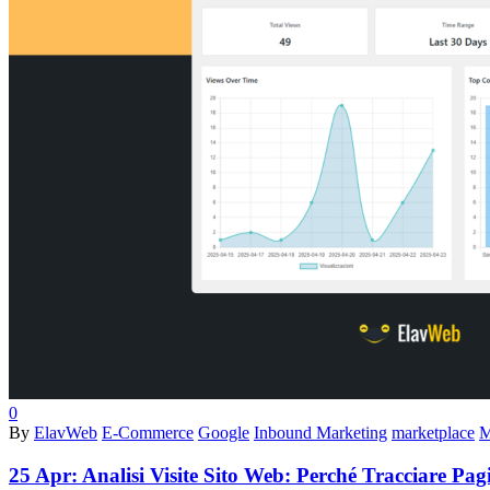
0
By
ElavWeb
E-Commerce
Google
Inbound Marketing
marketplace
M
25 Apr:
Analisi Visite Sito Web: Perché Tracciare Pa