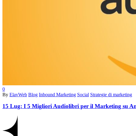
0
By
ElavWeb
Blog
Inbound Marketing
Social
Strategie di marketing
15 Lug:
I 5 Migliori Audiolibri per il Marketing su 