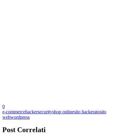
0
e-commerce
hacker
security
shop online
sito hackerato
sito
web
wordpress
Post Correlati