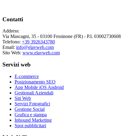
Contatti
Address:
Via Mascagni, 35 - 03100 Frosinone (FR) - P.I. 03002730608
Telefono:
+39 3926343780
Email:
info@elavweb.com
Sito Web:
www.elavweb.com
Servizi web
E-commerce
Posizionamento SEO
App Mobile iOS Android
Gestionali Aziendali
Siti Web
Servizi Fotografici
Gestione Social
Grafica e stampa
Inbound Marketing
Spot pubblicitari