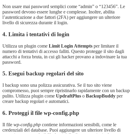
Non usare mai password semplici come “admin” o “123456”. Le
password devono essere lunghe e complesse. Inoltre, abilita
l’autenticazione a due fattori (2FA) per aggiungere un ulteriore
livello di sicurezza durante il login.
4. Limita i tentativi di login
Utilizza un plugin come
Limit Login Attempts
per limitare il
numero di tentativi di accesso falliti. Questo protegge il sito dagli
attacchi a forza bruta, in cui gli hacker provano a indovinare la tua
password.
5. Esegui backup regolari del sito
I backup sono una polizza assicurativa. Se il tuo sito viene
compromesso, puoi sempre ripristinarlo rapidamente con un backup
pulito. Utilizza plugin come
UpdraftPlus
o
BackupBuddy
per
creare backup regolari e automatici.
6. Proteggi il file wp-config.php
Il file
wp-config.php
contiene informazioni sensibili, come le
credenziali del database. Puoi aggiungere un ulteriore livello di