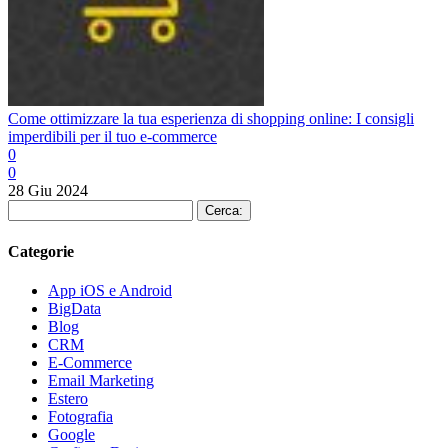
Come ottimizzare la tua esperienza di shopping online: I consigli
imperdibili per il tuo e-commerce
0
0
28 Giu 2024
Cerca:
Categorie
App iOS e Android
BigData
Blog
CRM
E-Commerce
Email Marketing
Estero
Fotografia
Google