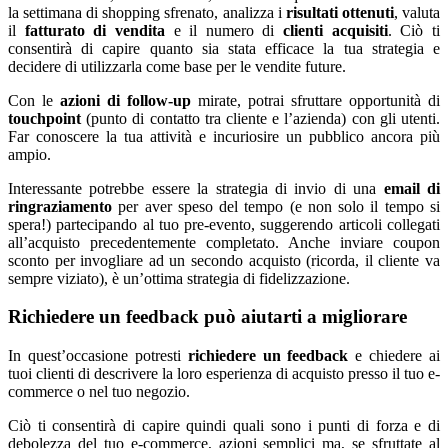
la settimana di shopping sfrenato, analizza i
risultati ottenuti
, valuta
il
fatturato di vendita
e il numero di
clienti acquisiti
. Ciò ti
consentirà di capire quanto sia stata efficace la tua strategia e
decidere di utilizzarla come base per le vendite future.
Con le
azioni di follow-up
mirate, potrai sfruttare opportunità di
touchpoint
(punto di contatto tra cliente e l’azienda) con gli utenti.
Far conoscere la tua attività e incuriosire un pubblico ancora più
ampio.
Interessante potrebbe essere la strategia di invio di una
email di
ringraziamento
per aver speso del tempo (e non solo il tempo si
spera!) partecipando al tuo pre-evento, suggerendo articoli collegati
all’acquisto precedentemente completato. Anche inviare coupon
sconto per invogliare ad un secondo acquisto (ricorda, il cliente va
sempre viziato), è un’ottima strategia di fidelizzazione.
Richiedere un feedback può aiutarti a migliorare
In quest’occasione potresti
richiedere un feedback
e chiedere ai
tuoi clienti di descrivere la loro esperienza di acquisto presso il tuo e-
commerce o nel tuo negozio.
Ciò ti consentirà di capire quindi quali sono i punti di forza e di
debolezza del tuo e-commerce, azioni semplici ma, se sfruttate al