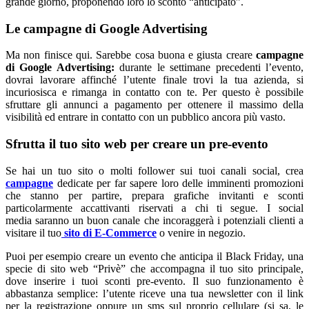
grande giorno, proponendo loro lo sconto “anticipato”.
Le campagne di Google Advertising
Ma non finisce qui. Sarebbe cosa buona e giusta creare
campagne
di Google Advertising:
durante le settimane precedenti l’evento,
dovrai lavorare affinché l’utente finale trovi la tua azienda, si
incuriosisca e rimanga in contatto con te. Per questo è possibile
sfruttare gli annunci a pagamento per ottenere il massimo della
visibilità ed entrare in contatto con un pubblico ancora più vasto.
Sfrutta il tuo sito web per creare un pre-evento
Se hai un tuo sito o molti follower sui tuoi canali social, crea
campagne
dedicate per far sapere loro delle imminenti promozioni
che stanno per partire, prepara grafiche invitanti e sconti
particolarmente accattivanti riservati a chi ti segue. I social
media saranno un buon canale che incoraggerà i potenziali clienti a
visitare il tuo
sito di E-Commerce
o venire in negozio.
Puoi per esempio creare un evento che anticipa il Black Friday, una
specie di sito web “Privè” che accompagna il tuo sito principale,
dove inserire i tuoi sconti pre-evento. Il suo funzionamento è
abbastanza semplice: l’utente riceve una tua newsletter con il link
per la registrazione oppure un sms sul proprio cellulare (si sa, le