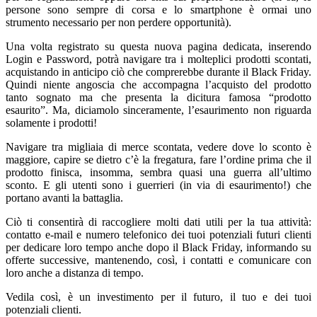
persone sono sempre di corsa e lo smartphone è ormai uno
strumento necessario per non perdere opportunità).
Una volta registrato su questa nuova pagina dedicata, inserendo
Login e Password, potrà navigare tra i molteplici prodotti scontati,
acquistando in anticipo ciò che comprerebbe durante il Black Friday.
Quindi niente angoscia che accompagna l’acquisto del prodotto
tanto sognato ma che presenta la dicitura famosa “prodotto
esaurito”. Ma, diciamolo sinceramente, l’esaurimento non riguarda
solamente i prodotti!
Navigare tra migliaia di merce scontata, vedere dove lo sconto è
maggiore, capire se dietro c’è la fregatura, fare l’ordine prima che il
prodotto finisca, insomma, sembra quasi una guerra all’ultimo
sconto. E gli utenti sono i guerrieri (in via di esaurimento!) che
portano avanti la battaglia.
Ciò ti consentirà di raccogliere molti dati utili per la tua attività:
contatto e-mail e numero telefonico dei tuoi potenziali futuri clienti
per dedicare loro tempo anche dopo il Black Friday, informando su
offerte successive, mantenendo, così, i contatti e comunicare con
loro anche a distanza di tempo.
Vedila così, è un investimento per il futuro, il tuo e dei tuoi
potenziali clienti.