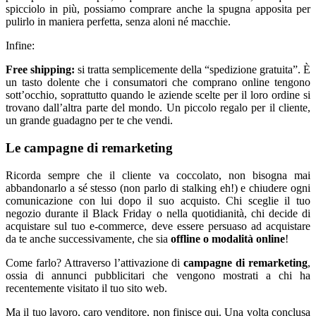
spicciolo in più, possiamo comprare anche la spugna apposita per
pulirlo in maniera perfetta, senza aloni né macchie.
Infine:
Free shipping:
si tratta semplicemente della “spedizione gratuita”. È
un tasto dolente che i consumatori che comprano online tengono
sott’occhio, soprattutto quando le aziende scelte per il loro ordine si
trovano dall’altra parte del mondo. Un piccolo regalo per il cliente,
un grande guadagno per te che vendi.
Le campagne di remarketing
Ricorda sempre che il cliente va coccolato, non bisogna mai
abbandonarlo a sé stesso (non parlo di stalking eh!) e chiudere ogni
comunicazione con lui dopo il suo acquisto. Chi sceglie il tuo
negozio durante il Black Friday o nella quotidianità, chi decide di
acquistare sul tuo e-commerce, deve essere persuaso ad acquistare
da te anche successivamente, che sia
offline o modalità online
!
Come farlo? Attraverso l’attivazione di
campagne di remarketing
,
ossia di annunci pubblicitari che vengono mostrati a chi ha
recentemente visitato il tuo sito web.
Ma il tuo lavoro, caro venditore, non finisce qui. Una volta conclusa