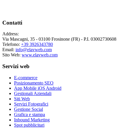
Contatti
Address:
Via Mascagni, 35 - 03100 Frosinone (FR) - P.I. 03002730608
Telefono:
+39 3926343780
Email:
info@elavweb.com
Sito Web:
www.elavweb.com
Servizi web
E-commerce
Posizionamento SEO
App Mobile iOS Android
Gestionali Aziendali
Siti Web
Servizi Fotografici
Gestione Social
Grafica e stampa
Inbound Marketing
Spot pubblicitari